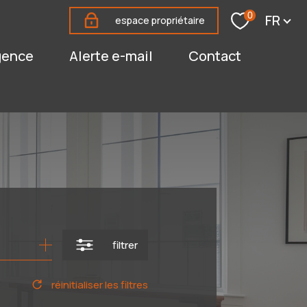
Langu
0
FR
espace propriétaire
agence
alerte e-mail
contact
filtrer
réinitialiser les filtres