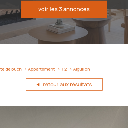
voir les
3
annonces
ste de buch
Appartement
T2
Aiguillon
retour aux résultats