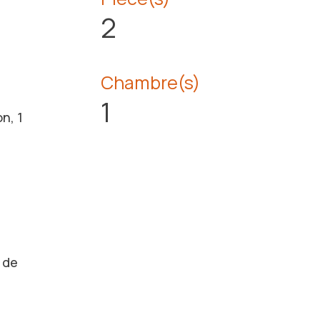
2
Chambre(s)
1
n, 1
 de