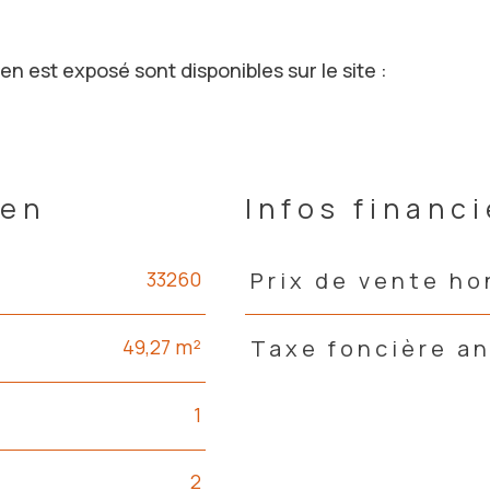
en est exposé sont disponibles sur le site :
ien
Infos financ
33260
Prix de vente ho
Caractéristiques
Valeurs
49,27 m²
Taxe foncière a
1
2