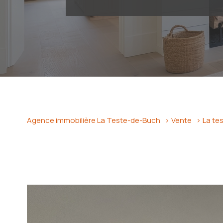
Agence immobilière La Teste-de-Buch
Vente
La te