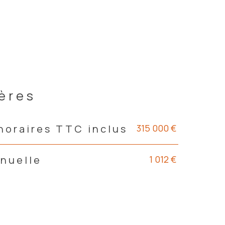
ières
315 000 €
noraires TTC inclus
1 012 €
nnuelle