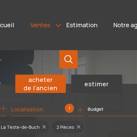
ccueil
ventes
estimation
notre 
BIENS NEUFS
IMMOBILIERS PROFESSIONNELS
BIENS VENDUS
BIENS ACTIFS
acheter
estimer
de l'ancien
de l'ancien
1
Localisation
Budget
- La Teste-de-Buch
2 Pièces