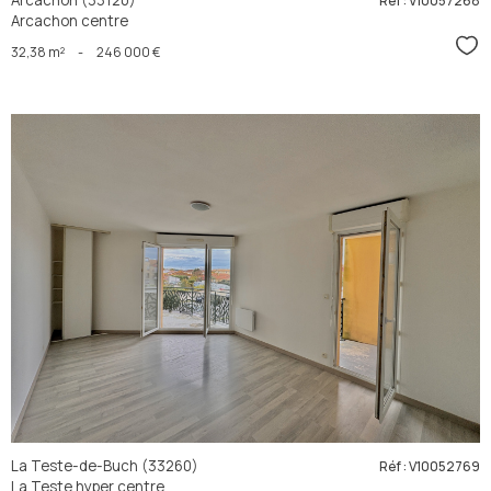
Arcachon (33120)
Réf : V10057268
Arcachon centre
Sél
32,38 m²
-
246 000 €
voir le
bien
La Teste-de-Buch (33260)
Réf : V10052769
La Teste hyper centre