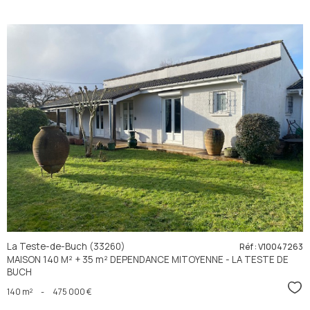
voir le
bien
La Teste-de-Buch (33260)
Réf : V10047263
MAISON 140 M² + 35 m² DEPENDANCE MITOYENNE - LA TESTE DE
BUCH
Sél
140 m²
-
475 000 €