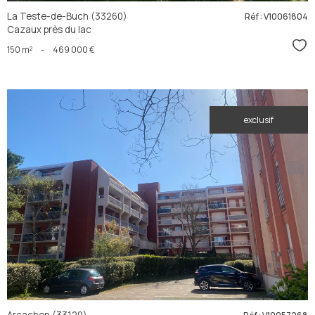
La Teste-de-Buch (33260)
Réf : V10061804
Cazaux près du lac
Sél
150 m²
-
469 000 €
exclusif
voir le
bien