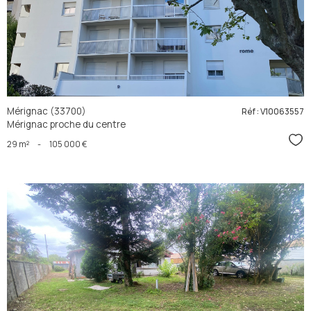
bien
Mérignac (33700)
Réf : V10063557
Mérignac proche du centre
Sél
29 m²
-
105 000 €
voir le
bien