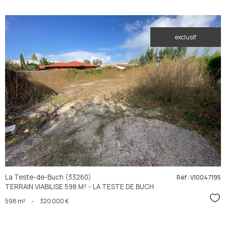
exclusif
voir le
bien
La Teste-de-Buch (33260)
Réf : V10047195
TERRAIN VIABILISE 598 M² - LA TESTE DE BUCH
Sél
598 m²
-
320 000 €