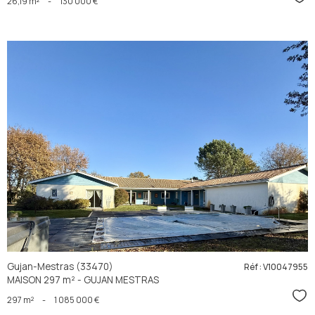
Sél
26,19 m²
-
130 000 €
voir le
bien
Gujan-Mestras (33470)
Réf : V10047955
MAISON 297 m² - GUJAN MESTRAS
Sél
297 m²
-
1 085 000 €