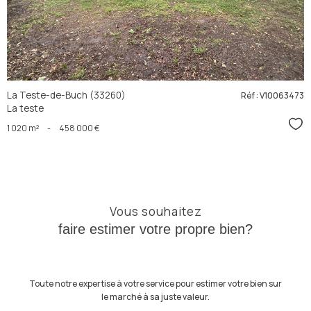
La Teste-de-Buch (33260)
Réf : V10063473
La teste
Sél
1 020 m²
-
458 000 €
Vous souhaitez
faire estimer votre propre bien?
Toute notre expertise à votre service pour estimer votre bien sur
le marché à sa juste valeur.