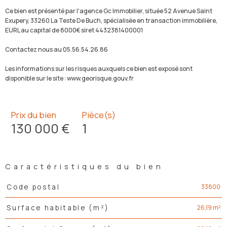
Ce bien est présenté par l'agence Gc Immobilier, située 52 Avenue Saint
Exupery, 33260 La Teste De Buch, spécialisée en transaction immobilière,
EURL au capital de 8000€ siret 4432381400001
Contactez nous au 05.56.54.26.86
Les informations sur les risques auxquels ce bien est exposé sont
disponible sur le site : www.georisque.gouv.fr
Prix du bien
Pièce(s)
130 000 €
1
Caractéristiques du bien
Caractéristiques
Valeurs
33800
Code postal
26,19 m²
Surface habitable (m²)