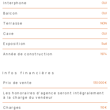
OUI
Interphone
OUI
Balcon
NON
Terrasse
OUI
Cave
Sud
Exposition
1974
Année de construction
Infos financières
Caractéristiques
Valeurs
130 000 €
Prix de vente
Les honoraires d'agence seront intégralement
à la charge du vendeur
110 €
Charges