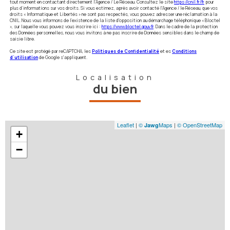
tout moment en contactant directement l’Agence / Le Réseau. Consultez le site
https://cnil.fr/fr
pour
plus d’informations sur vos droits. Si vous estimez, après avoir contacté l'Agence / le Réseau, que vos
droits « Informatique et Libertés » ne sont pas respectés, vous pouvez adresser une réclamation à la
CNIL. Nous vous informons de l’existence de la liste d'opposition au démarchage téléphonique « Bloctel
», sur laquelle vous pouvez vous inscrire ici :
https://www.bloctel.gouv.fr
. Dans le cadre de la protection
des Données personnelles, nous vous invitons à ne pas inscrire de Données sensibles dans le champ de
saisie libre.
Ce site est protégé par reCAPTCHA, les
Politiques de Confidentialité
et es
Conditions
d'utilisation
de Google s'appliquent.
Localisation
du bien
Leaflet
|
©
Maps
|
© OpenStreetMap
Jawg
+
−