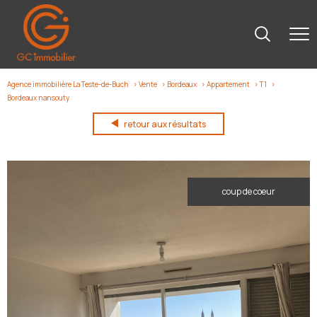
Agence immobilière La Teste-de-Buch
Vente
Bordeaux
Appartement
T1
Bordeaux nansouty
retour aux résultats
coup de coeur