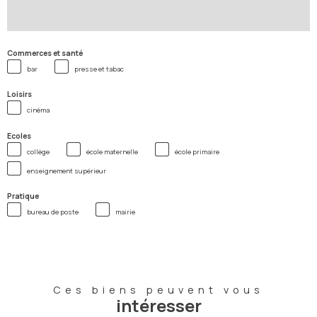
Commerces et santé
bar
presse et tabac
Loisirs
cinéma
Ecoles
collège
école maternelle
école primaire
enseignement supérieur
Pratique
bureau de poste
mairie
Ces biens peuvent vous
intéresser