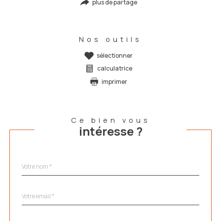
plus de partage
Nos outils
sélectionner
calculatrice
imprimer
Ce bien vous
intéresse ?
Nom
Fieldset
*
par
défaut
email
*
Téléphone