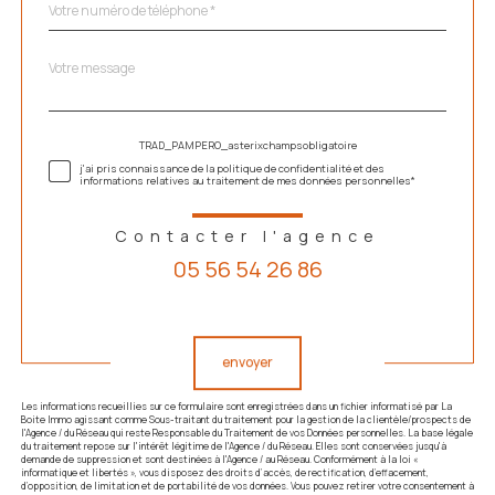
*
Message
Fieldset
*
par
défaut
Validation
TRAD_PAMPERO_asterixchampsobligatoire
j'ai pris connaissance de la politique de confidentialité et des
informations relatives au traitement de mes données personnelles*
Contacter l'agence
05 56 54 26 86
Validation
envoyer
Les informations recueillies sur ce formulaire sont enregistrées dans un fichier informatisé par La
Boite Immo agissant comme Sous-traitant du traitement pour la gestion de la clientèle/prospects de
l'Agence / du Réseau qui reste Responsable du Traitement de vos Données personnelles. La base légale
du traitement repose sur l'intérêt légitime de l'Agence / du Réseau. Elles sont conservées jusqu'à
demande de suppression et sont destinées à l'Agence / au Réseau. Conformément à la loi «
informatique et libertés », vous disposez des droits d’accès, de rectification, d’effacement,
d’opposition, de limitation et de portabilité de vos données. Vous pouvez retirer votre consentement à