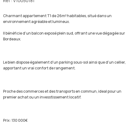
Réf : V10050181
Charmant appartement T1 de 26m² habitables, situé dans un
environnement agréable et lumineux.
Il bénéficie d'un balcon exposé plein sud, offrant une vue dégagée sur
Bordeaux.
Le bien dispose également d'un parking sous-sol ainsi que d'un cellier,
apportant un vrai confort de rangement.
Proche des commerces et des transports en commun, ideal pour un
premier achat ou un invesstissement locatif.
Prix : 130 000€