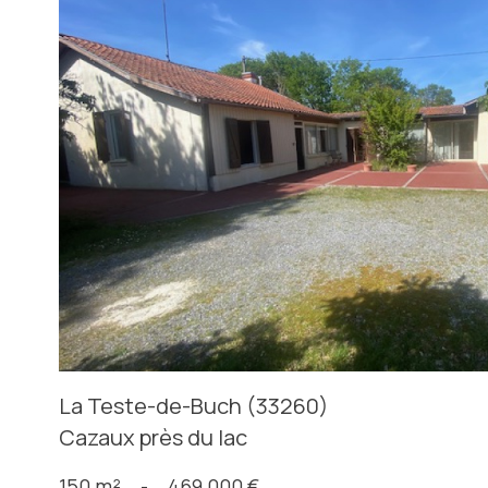
voir le
bien
La Teste-de-Buch (33260)
Cazaux près du lac
150 m²
-
469 000 €