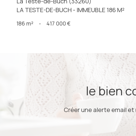
La Teste-de-Buch (33260)
LA TESTE-DE-BUCH - IMMEUBLE 186 M²
186 m²
-
417 000 €
le bien 
Créer une alerte email et