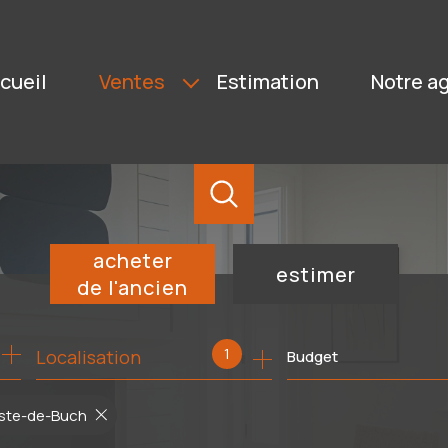
ccueil
ventes
estimation
notre 
BIENS NEUFS
IMMOBILIERS PROFESSIONNELS
BIENS VENDUS
BIENS ACTIFS
acheter
estimer
de l'ancien
de l'ancien
1
Localisation
Budget
este-de-Buch