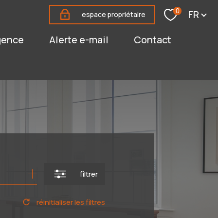
Langu
0
FR
espace propriétaire
agence
alerte e-mail
contact
filtrer
réinitialiser les filtres