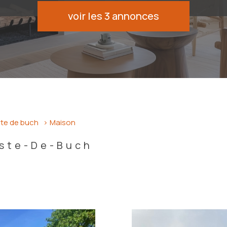
voir les
3
annonces
ste de buch
Maison
este-De-Buch