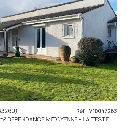
voir le
bien
33260)
Réf : V10047263
5 m² DEPENDANCE MITOYENNE - LA TESTE