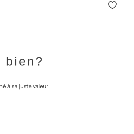
Sélecti
e bien?
hé à sa juste valeur.