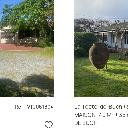
La Teste-de-Buch (
Réf : V10061804
MAISON 140 M² + 3
DE BUCH
Sélectionner